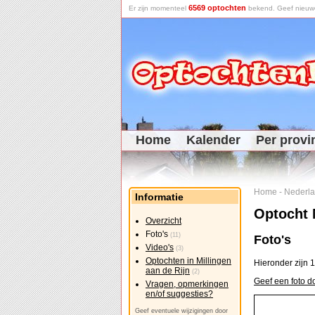
6569 optochten
Er zijn momenteel
bekend. Geef nieuwe 
Home
Kalender
Per provi
Home
-
Nederl
Informatie
Optocht 
Overzicht
Foto's
(11)
Foto's
Video's
(3)
Optochten in Millingen
Hieronder zijn 1
aan de Rijn
(2)
Geef een foto d
Vragen, opmerkingen
en/of suggesties?
Geef eventuele wijzigingen door