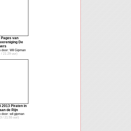
t Pages van
vereniging De
wers
 door: Wil Gipman
 / 21:29 uur)
i 2013 Piraten in
 aan de Rijn
 door: wil gipman
3 / 21:55 uur)