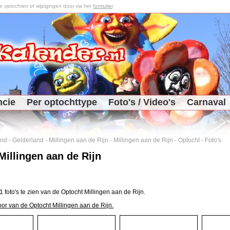
optochten of wijzigingen door via het
formulier
.
ncie
Per optochttype
Foto's / Video's
Carnaval
and
-
Gelderland
-
Millingen aan de Rijn
-
Millingen aan de Rijn
-
Optocht
-
Foto's
Millingen aan de Rijn
1 foto's te zien van de Optocht Millingen aan de Rijn.
oor van de Optocht Millingen aan de Rijn.