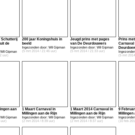
Schutterij
200 jaar Koningshuis in
Jeugd prins met pages
Prins me
uit de
beeld
van De Deurdouwers
Carnaval 
Ingezonden door: Wil Gipman
Ingezonden door: Wil Gipman
Deurdoe
(5 mrt 2014 / 21:46 uur)
(5 mrt 2014 / 21:33 uur)
 Wil Gipman
Ingezonden
2 uur)
(5 mrt 2014
lingen aan
1 Maart Carnaval in
1 Maart 2014 Carnaval in
9 Februar
Millingen aan de Rijn
Millingen aan de Rijn
Millingen
 Wil Gipman
Ingezonden door: Wil Gipman
Ingezonden door: Wil Gipman
Ingezonden
 uur)
(2 mrt 2014 / 8:39 uur)
(2 mrt 2014 / 8:37 uur)
(10 feb 201