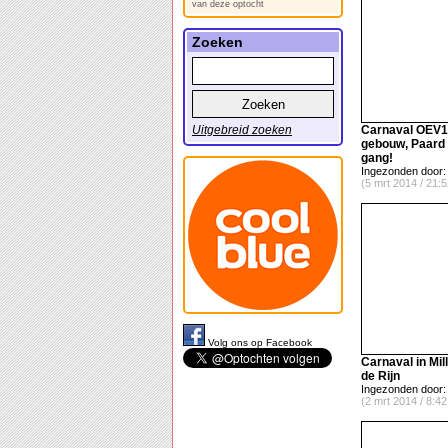
van deze optocht
Zoeken
Uitgebreid zoeken
Carnaval OEV1 
gebouw, Paard 
gang!
Ingezonden door:
(5 mrt 2014 / 21:5
Volg ons op Facebook
Carnaval in Mil
de Rijn
Ingezonden door:
(2 mrt 2014 / 8:42