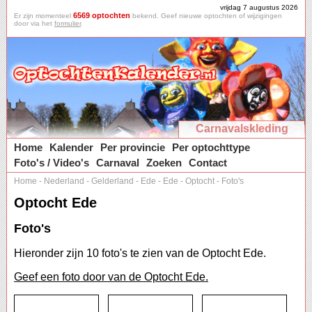
vrijdag 7 augustus 2026
6569 optochten
Er zijn momenteel
bekend. Geef nieuwe optochten of wijzigingen
door via het
formulier
.
Carnavalskleding
Home
Kalender
Per provincie
Per optochttype
Foto's / Video's
Carnaval
Zoeken
Contact
Home
-
Nederland
-
Gelderland
-
Ede
-
Ede
-
Optocht
-
Foto's
Optocht Ede
Foto's
Hieronder zijn 10 foto's te zien van de Optocht Ede.
Geef een foto door van de Optocht Ede.