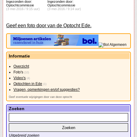
Ingezonden door:
Ingezonden door:
Optochtcommissie
Optochtcommissie
(3 mei 2016 / 9:15 uur)
(3 mei 2016 / 9:14 uur)
Geef een foto door van de Optocht Ede.
Informatie
Overzicht
Foto's
(10)
Video's
(4)
Optochten in Ede
(1)
Vragen, opmerkingen en/of suggesties?
Geef eventuele wijzigingen door van deze optocht
Zoeken
Uitgebreid zoeken