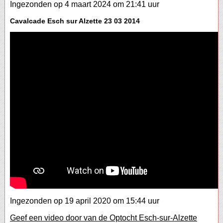
Ingezonden op 4 maart 2024 om 21:41 uur
Cavalcade Esch sur Alzette 23 03 2014
Ingezonden op 19 april 2020 om 15:44 uur
Geef een video door van de Optocht Esch-sur-Alzette