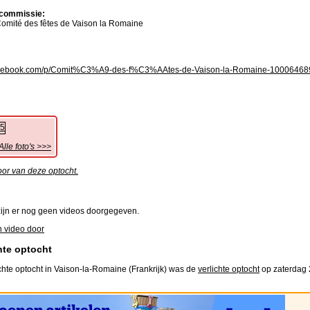
commissie:
omité des fêtes de Vaison la Romaine
cebook.com/p/Comit%C3%A9-des-f%C3%AAtes-de-Vaison-la-Romaine-10006468
Alle foto's >>>
oor van deze optocht.
ijn er nog geen videos doorgegeven.
 video door
hte optocht
chte optocht in Vaison-la-Romaine (Frankrijk) was de
verlichte optocht
op zaterdag 