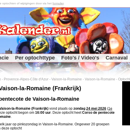
optochten of wijzigingen door via het
formulier
.
ncie
Per optochttype
Foto's / Video's
Carnaval
k
-
Provence-Alpes-Côte d'Azur
-
Vaison-la-Romaine
-
Vaison-la-Romaine
-
Optoch
Vaison-la-Romaine (Frankrijk)
pentecote de Vaison-la-Romaine
Vaison-la-Romaine (Frankrijk)
vond plaats op
zondag
24 mei 2026
(
1e
Deze optocht begon om
16:00 uur
. Deze optocht heet
Corso de pentecote
omaine
.
 elk jaar op pinkszondag in Vaison-la-Romaine. Ongeveer 20 groepen
 deze optocht