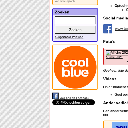
van deze optocht
Optocht
C
Zoeken
Social media
www.fa
Uitgebreid zoeken
Foto's
Affiche 2025
Geef een foto d
Videos
Op dit moment z
Geef een
Volg ons op Facebook
Ander verlic
Een ander verli
uur.