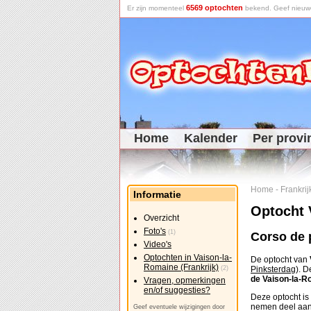
6569 optochten
Er zijn momenteel
bekend. Geef nieuwe 
Home
Kalender
Per provi
Home
-
Frankrij
Informatie
Optocht 
Overzicht
Foto's
(1)
Corso de 
Video's
Optochten in Vaison-la-
De optocht van
Romaine (Frankrijk)
(2)
Pinksterdag
). 
de Vaison-la-R
Vragen, opmerkingen
en/of suggesties?
Deze optocht is
nemen deel aan
Geef eventuele wijzigingen door