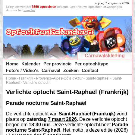
vrijdag 7 augustus 2026
6569 optochten
Er zijn momenteel
bekend. Geef nieuwe optochten of wijzigingen
door via het
formulier
.
Carnavalskleding
Home
Kalender
Per provincie
Per optochttype
Foto's / Video's
Carnaval
Zoeken
Contact
Home
-
Frankrijk
-
Provence-Alpes-Côte d'Azur
-
Saint-Raphaël
-
Saint-
Raphaël
-
Verlichte optocht
Verlichte optocht Saint-Raphaël (Frankrijk)
Parade nocturne Saint-Raphaël
De verlichte optocht van
Saint-Raphaël (Frankrijk)
vond
plaats op
zaterdag
7 maart 2026
. Deze verlichte optocht
begon om
18:30 uur
. Deze verlichte optocht heet
Parade
nocturne Saint-Raphaël
. Het motto is deze editie (2026)