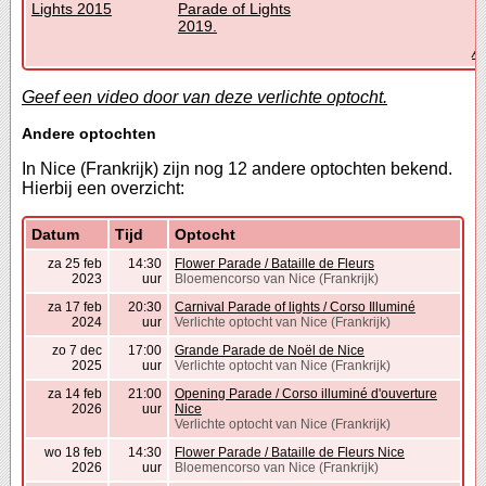
Lights 2015
Parade of Lights
2019.
Al
Geef een video door van deze verlichte optocht.
Andere optochten
In Nice (Frankrijk) zijn nog 12 andere optochten bekend.
Hierbij een overzicht:
Datum
Tijd
Optocht
za 25 feb
14:30
Flower Parade / Bataille de Fleurs
2023
uur
Bloemencorso van Nice (Frankrijk)
za 17 feb
20:30
Carnival Parade of lights / Corso Illuminé
2024
uur
Verlichte optocht van Nice (Frankrijk)
zo 7 dec
17:00
Grande Parade de Noël de Nice
2025
uur
Verlichte optocht van Nice (Frankrijk)
za 14 feb
21:00
Opening Parade / Corso illuminé d'ouverture
2026
uur
Nice
Verlichte optocht van Nice (Frankrijk)
wo 18 feb
14:30
Flower Parade / Bataille de Fleurs Nice
2026
uur
Bloemencorso van Nice (Frankrijk)