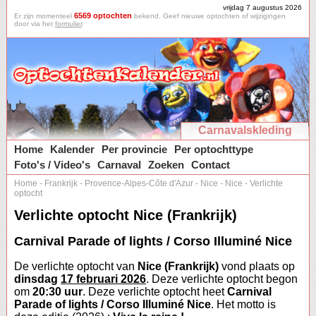
vrijdag 7 augustus 2026
6569 optochten
Er zijn momenteel
bekend. Geef nieuwe optochten of wijzigingen
door via het
formulier
.
Carnavalskleding
Home
Kalender
Per provincie
Per optochttype
Foto's / Video's
Carnaval
Zoeken
Contact
Home
-
Frankrijk
-
Provence-Alpes-Côte d'Azur
-
Nice
-
Nice
-
Verlichte
optocht
Verlichte optocht Nice (Frankrijk)
Carnival Parade of lights / Corso Illuminé Nice
De verlichte optocht van
Nice (Frankrijk)
vond plaats op
dinsdag
17 februari 2026
. Deze verlichte optocht begon
om
20:30 uur
. Deze verlichte optocht heet
Carnival
Parade of lights / Corso Illuminé Nice
. Het motto is