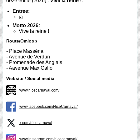
deze editie (2026) :
Vive la reine !
.
Entree:
ja
Motto 2026:
Vive la reine !
Route/Omloop
- Place Masséna
- Avenue de Verdun
- Promenade des Anglais
- Aavenue Max Gallo
Website / Social media
www.nicecarnaval.com/
www.facebook.com/NiceCarnaval/
x.com/nicecarnaval
www.instagram.com/nicecarnaval/