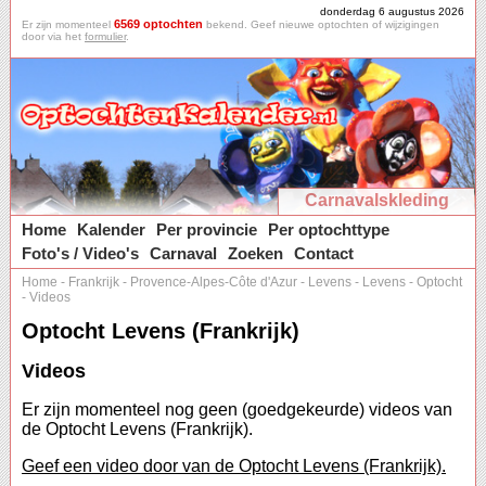
donderdag 6 augustus 2026
6569 optochten
Er zijn momenteel
bekend. Geef nieuwe optochten of wijzigingen
door via het
formulier
.
Carnavalskleding
Home
Kalender
Per provincie
Per optochttype
Foto's / Video's
Carnaval
Zoeken
Contact
Home
-
Frankrijk
-
Provence-Alpes-Côte d'Azur
-
Levens
-
Levens
-
Optocht
-
Videos
Optocht Levens (Frankrijk)
Videos
Er zijn momenteel nog geen (goedgekeurde) videos van
de Optocht Levens (Frankrijk).
Geef een video door van de Optocht Levens (Frankrijk).