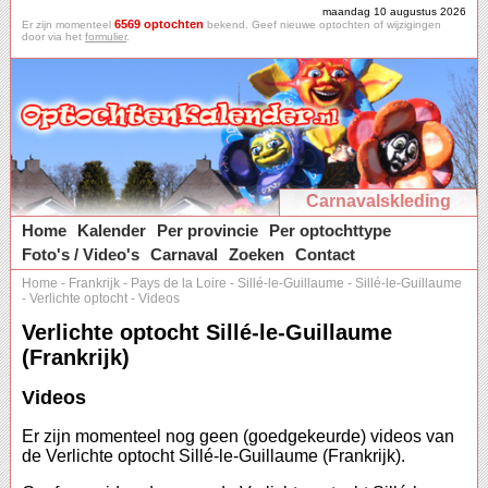
maandag 10 augustus 2026
6569 optochten
Er zijn momenteel
bekend. Geef nieuwe optochten of wijzigingen
door via het
formulier
.
Carnavalskleding
Home
Kalender
Per provincie
Per optochttype
Foto's / Video's
Carnaval
Zoeken
Contact
Home
-
Frankrijk
-
Pays de la Loire
-
Sillé-le-Guillaume
-
Sillé-le-Guillaume
-
Verlichte optocht
-
Videos
Verlichte optocht Sillé-le-Guillaume
(Frankrijk)
Videos
Er zijn momenteel nog geen (goedgekeurde) videos van
de Verlichte optocht Sillé-le-Guillaume (Frankrijk).