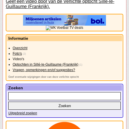
Geef een video door van de Verlichte optocht Sillé-le-
Guillaume (Frankrijk).
Informatie
Overzicht
Foto's
(2)
Video's
Optochten in Sillé-le-Guillaume (Frankrijk)
(1)
Vragen, opmerkingen en/of suggesties?
Geef eventuele wijzigingen door van deze verlichte optocht
Zoeken
Uitgebreid zoeken