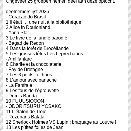
Ongeveer 25 groepen nemen deel aan deze optocht.
deelnemerslijst 2026
- Coracao do Brasil
1 Il était … une nuit à la bibliothèque !
2 Alice in Doulonland
- Yana Star
3 Le livre de la jungle parodié
- Bagad de Redon
4 Dans la forêt de Brocéliande
5 Les grosses têtes Les Leprechauns.
- Amfifanfare
6 Charlie et la chocolaterie
- Fay de Bretagne
7 Les 3 petits cochons
8 L’amour avec panache
- La Fanfrale
9 Les fous de l’éprouvette
- Dom’s Banda
10 FUUUSIOOON
- ODORITSURU YOSAKOI
11 L’étalon de Troie
- Rezonans Balata
12 Sherlock Holmes VS Lupin : braquage au Louvre !
13 Les p’tites folies de Jean