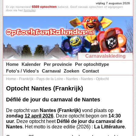
vrijdag 7 augustus 2026
6569 optochten
Er zijn momenteel
bekend. Geef nieuwe optochten of wijzigingen
door via het
formulier
.
Carnavalskleding
Home
Kalender
Per provincie
Per optochttype
Foto's / Video's
Carnaval
Zoeken
Contact
Home
-
Frankrijk
-
Pays de la Loire
-
Nantes
-
Nantes
-
Optocht
Optocht Nantes (Frankrijk)
Défilé de jour du carnaval de Nantes
De optocht van
Nantes (Frankrijk)
vond plaats op
zondag
12 april 2026
. Deze optocht begon om
14:30
uur
. Deze optocht heet
Défilé de jour du carnaval de
Nantes
. Het motto is deze editie (2026) :
La Littérature
.