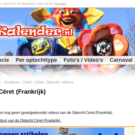
optochten of wijzigingen door via het
formulier
.
ncie
Per optochttype
Foto's / Video's
Carnaval
k
-
Occitanie
-
Céret
-
Céret
-
Optocht
-
Videos
éret (Frankrijk)
el nog geen (goedgekeurde) videos van de Optocht Céret (Frankrijk).
door van de Optocht Céret (Frankrijk).