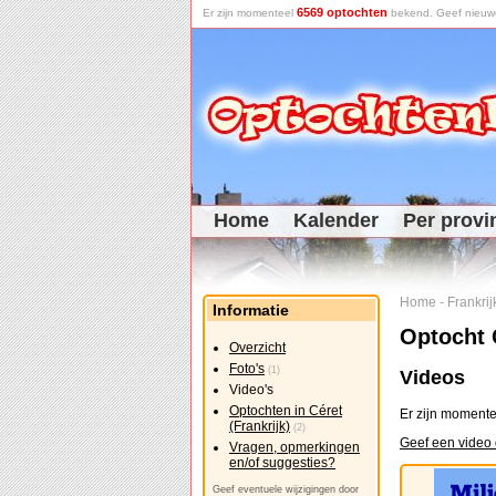
6569 optochten
Er zijn momenteel
bekend. Geef nieuwe 
Home
Kalender
Per provi
Home
-
Frankrij
Informatie
Optocht C
Overzicht
Foto's
(1)
Videos
Video's
Optochten in Céret
Er zijn momente
(Frankrijk)
(2)
Geef een video 
Vragen, opmerkingen
en/of suggesties?
Geef eventuele wijzigingen door