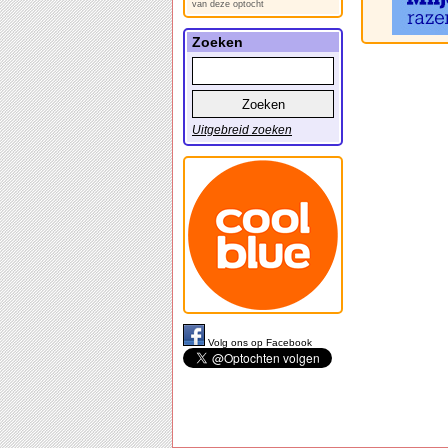
van deze optocht
Zoeken
Uitgebreid zoeken
Volg ons op Facebook