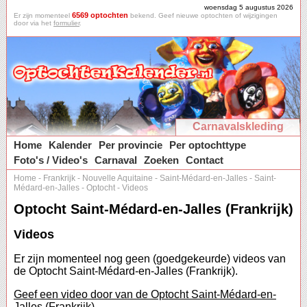
woensdag 5 augustus 2026
6569 optochten
Er zijn momenteel
bekend. Geef nieuwe optochten of wijzigingen
door via het
formulier
.
Carnavalskleding
Home
Kalender
Per provincie
Per optochttype
Foto's / Video's
Carnaval
Zoeken
Contact
Home
-
Frankrijk
-
Nouvelle Aquitaine
-
Saint-Médard-en-Jalles
-
Saint-
Médard-en-Jalles
-
Optocht
-
Videos
Optocht Saint-Médard-en-Jalles (Frankrijk)
Videos
Er zijn momenteel nog geen (goedgekeurde) videos van
de Optocht Saint-Médard-en-Jalles (Frankrijk).
Geef een video door van de Optocht Saint-Médard-en-
Jalles (Frankrijk).