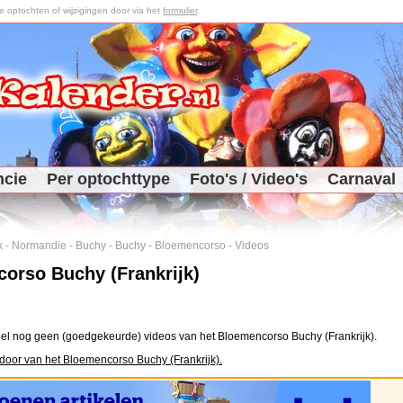
optochten of wijzigingen door via het
formulier
.
ncie
Per optochttype
Foto's / Video's
Carnaval
k
-
Normandie
-
Buchy
-
Buchy
-
Bloemencorso
-
Videos
orso Buchy (Frankrijk)
el nog geen (goedgekeurde) videos van het Bloemencorso Buchy (Frankrijk).
door van het Bloemencorso Buchy (Frankrijk).