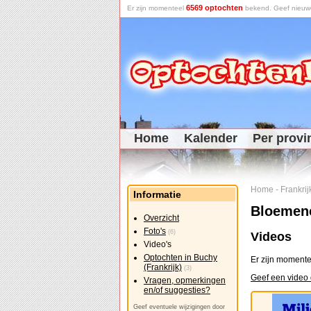
6569 optochten
Er zijn momenteel
bekend. Geef nieuwe 
Home
Kalender
Per provi
Home
-
Frankrij
Informatie
Bloemenc
Overzicht
Foto's
(6)
Videos
Video's
Optochten in Buchy
Er zijn momente
(Frankrijk)
(3)
Geef een video 
Vragen, opmerkingen
en/of suggesties?
Geef eventuele wijzigingen door