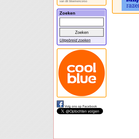
van dit bloemencorso
Zoeken
Uitgebreid zoeken
Volg ons op Facebook