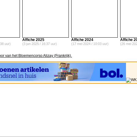
Affiche 2025
Affiche 2024
Affiche 2
:38 uur)
(3 jun 2025 / 16:37 uur)
(17 mei 2024 / 10:03 uur)
(26 mei 202
oor van het Bloemencorso Alizay (Frankrijk).