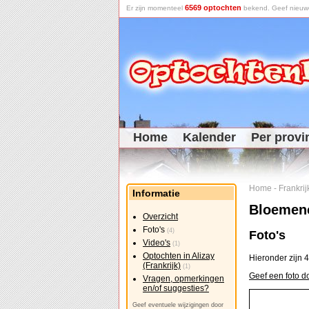
6569 optochten
Er zijn momenteel
bekend. Geef nieuwe 
Home
Kalender
Per provi
Home
-
Frankrij
Informatie
Bloemenc
Overzicht
Foto's
(4)
Foto's
Video's
(1)
Optochten in Alizay
Hieronder zijn 4
(Frankrijk)
(1)
Geef een foto d
Vragen, opmerkingen
en/of suggesties?
Geef eventuele wijzigingen door