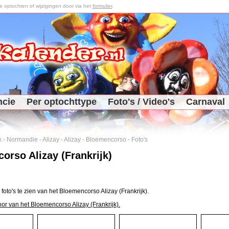
optochten of wijzigingen door via het
formulier
.
ncie
Per optochttype
Foto's / Video's
Carnaval
k
-
Normandie
-
Alizay
-
Alizay
-
Bloemencorso
-
Foto's
orso Alizay (Frankrijk)
 foto's te zien van het Bloemencorso Alizay (Frankrijk).
oor van het Bloemencorso Alizay (Frankrijk).