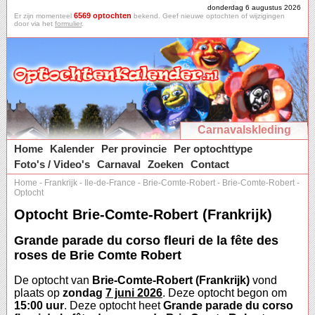
donderdag 6 augustus 2026
6569 optochten
Er zijn momenteel
bekend. Geef nieuwe optochten of wijzigingen
door via het
formulier
.
Carnavalskleding
Home
Kalender
Per provincie
Per optochttype
Foto's / Video's
Carnaval
Zoeken
Contact
Home
-
Frankrijk
-
Ile-de-France
-
Brie-Comte-Robert
-
Brie-Comte-Robert
-
Optocht
Optocht Brie-Comte-Robert (Frankrijk)
Grande parade du corso fleuri de la fête des
roses de Brie Comte Robert
De optocht van
Brie-Comte-Robert (Frankrijk)
vond
plaats op
zondag
7 juni 2026
. Deze optocht begon om
15:00 uur
. Deze optocht heet
Grande parade du corso