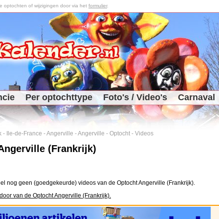
optochten of wijzigingen door via het
formulier
.
ncie
Per optochttype
Foto's / Video's
Carnaval
k
-
Ile-de-France
-
Angerville
-
Angerville
-
Optocht
-
Videos
ngerville (Frankrijk)
el nog geen (goedgekeurde) videos van de Optocht Angerville (Frankrijk).
oor van de Optocht Angerville (Frankrijk).