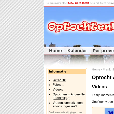
6569 optochten
Er zijn momenteel
bekend. Geef nieuwe 
Home
Kalender
Per provi
Home
-
Frankrij
Informatie
Optocht A
Overzicht
Foto's
(1)
Videos
Video's
Optochten in Angerville
Er zijn momente
(Frankrijk)
(1)
Geef een video d
Vragen, opmerkingen
en/of suggesties?
Geef eventuele wijzigingen door