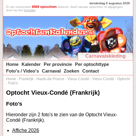
donderdag 6 augustus 2026
6569 optochten
Er zijn momenteel
bekend. Geef nieuwe optochten of wijzigingen
door via het
formulier
.
Carnavalskleding
Home
Kalender
Per provincie
Per optochttype
Foto's / Video's
Carnaval
Zoeken
Contact
Home
-
Frankrijk
-
Hauts-de-France
-
Vieux-Condé
-
Vieux-Condé
-
Optocht
-
Foto's
Optocht Vieux-Condé (Frankrijk)
Foto's
Hieronder zijn 2 foto's te zien van de Optocht Vieux-
Condé (Frankrijk).
Affiche 2026