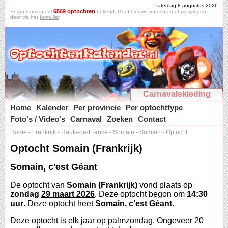
zaterdag 8 augustus 2026
6569 optochten
Er zijn momenteel
bekend. Geef nieuwe optochten of wijzigingen
door via het
formulier
.
Carnavalskleding
Home
Kalender
Per provincie
Per optochttype
Foto's / Video's
Carnaval
Zoeken
Contact
Home
-
Frankrijk
-
Hauts-de-France
-
Somain
-
Somain
-
Optocht
Optocht Somain (Frankrijk)
Somain, c'est Géant
De optocht van
Somain (Frankrijk)
vond plaats op
zondag
29 maart 2026
. Deze optocht begon om
14:30
uur
. Deze optocht heet
Somain, c'est Géant
.
Deze optocht is elk jaar op palmzondag. Ongeveer 20