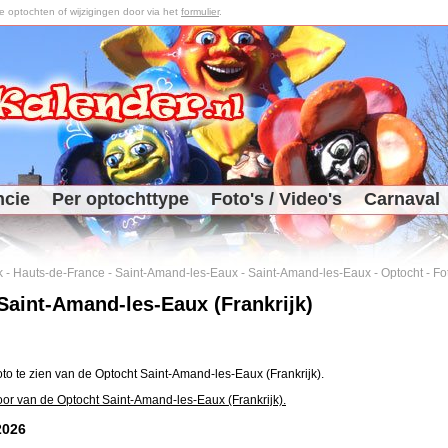
optochten of wijzigingen door via het
formulier
.
ncie
Per optochttype
Foto's / Video's
Carnaval
k
-
Hauts-de-France
-
Saint-Amand-les-Eaux
-
Saint-Amand-les-Eaux
-
Optocht
-
Fo
Saint-Amand-les-Eaux (Frankrijk)
oto te zien van de Optocht Saint-Amand-les-Eaux (Frankrijk).
oor van de Optocht Saint-Amand-les-Eaux (Frankrijk).
2026