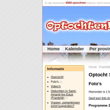
6569 optochten
Er zijn momenteel
bekend. Geef nieuwe 
Home
Kalender
Per provi
Home
-
Frankrij
Informatie
Optocht 
Overzicht
Foto's
(1)
Foto's
Video's
Optochten in Saint-
Hieronder is 1 f
Amand-les-Eaux
(Frankrijk)
Geef een foto d
(1)
Vragen, opmerkingen
Programme 
en/of suggesties?