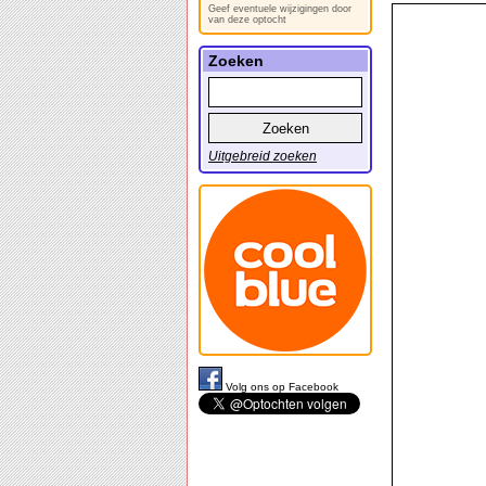
Geef eventuele wijzigingen door
van deze optocht
Zoeken
Uitgebreid zoeken
Volg ons op Facebook