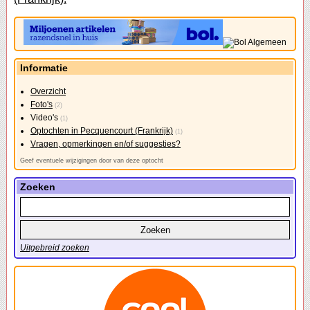
Informatie
Overzicht
Foto's
(2)
Video's
(1)
Optochten in Pecquencourt (Frankrijk)
(1)
Vragen, opmerkingen en/of suggesties?
Geef eventuele wijzigingen door van deze optocht
Zoeken
Uitgebreid zoeken