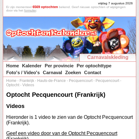
vrijdag 7 augustus 2026
6569 optochten
Er zijn momenteel
bekend. Geef nieuwe optochten of wijzigingen
door via het
formulier
.
Carnavalskleding
Home
Kalender
Per provincie
Per optochttype
Foto's / Video's
Carnaval
Zoeken
Contact
Home
-
Frankrijk
-
Hauts-de-France
-
Pecquencourt
-
Pecquencourt
-
Optocht
-
Videos
Optocht Pecquencourt (Frankrijk)
Videos
Hieronder is 1 video te zien van de Optocht Pecquencourt
(Frankrijk).
Geef een video door van de Optocht Pecquencourt
(Frankrijk).