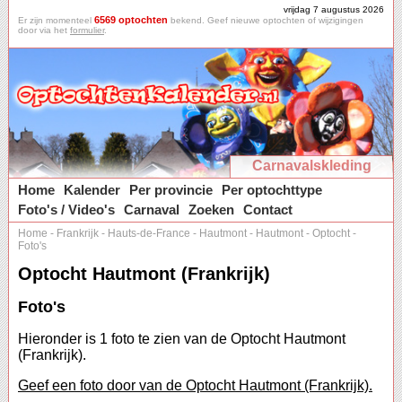
vrijdag 7 augustus 2026
6569 optochten
Er zijn momenteel
bekend. Geef nieuwe optochten of wijzigingen
door via het
formulier
.
Carnavalskleding
Home
Kalender
Per provincie
Per optochttype
Foto's / Video's
Carnaval
Zoeken
Contact
Home
-
Frankrijk
-
Hauts-de-France
-
Hautmont
-
Hautmont
-
Optocht
-
Foto's
Optocht Hautmont (Frankrijk)
Foto's
Hieronder is 1 foto te zien van de Optocht Hautmont
(Frankrijk).
Geef een foto door van de Optocht Hautmont (Frankrijk).