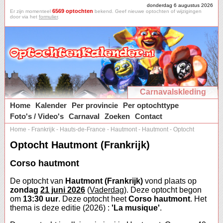
donderdag 6 augustus 2026
6569 optochten
Er zijn momenteel
bekend. Geef nieuwe optochten of wijzigingen
door via het
formulier
.
Carnavalskleding
Home
Kalender
Per provincie
Per optochttype
Foto's / Video's
Carnaval
Zoeken
Contact
Home
-
Frankrijk
-
Hauts-de-France
-
Hautmont
-
Hautmont
-
Optocht
Optocht Hautmont (Frankrijk)
Corso hautmont
De optocht van
Hautmont (Frankrijk)
vond plaats op
zondag
21 juni 2026
(
Vaderdag
). Deze optocht begon
om
13:30 uur
. Deze optocht heet
Corso hautmont
. Het
thema is deze editie (2026) :
'La musique'
.