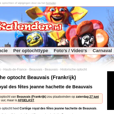
optochten of wijzigingen door via het
formulier
.
ncie
Per optochttype
Foto's / Video's
Carnaval
k
-
Hauts-de-France
-
Beauvais
-
Beauvais
-
Historische optocht
he optocht Beauvais (Frankrijk)
oyal des fêtes jeanne hachette de Beauvais
 optocht van
Beauvais (Frankrijk)
zou plaatsvinden op
zaterdag
27 juni
uur, maar is
AFGELAST
.
e optocht heet
Cortège royal des fêtes jeanne hachette de Beauvais
.