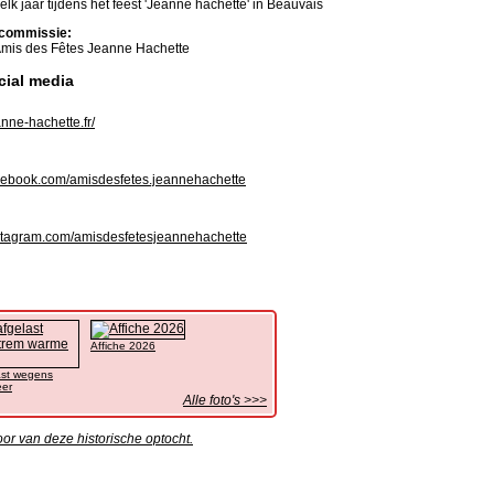
elk jaar tijdens het feest 'Jeanne hachette' in Beauvais
commissie:
mis des Fêtes Jeanne Hachette
cial media
nne-hachette.fr/
ebook.com/amisdesfetes.jeannehachette
tagram.com/amisdesfetesjeannehachette
Affiche 2026
ast wegens
eer
Alle foto's >>>
oor van deze historische optocht.