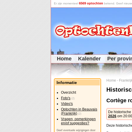
6569 optochten
Er zijn momenteel
bekend. Geef nieuwe 
Home
Kalender
Per provi
Home
-
Frankrij
Informatie
Historisc
Overzicht
Foto's
(2)
Cortège r
Video's
Optochten in Beauvais
De historische
(Frankrijk)
(2)
2026
om 20:00 
Vragen, opmerkingen
en/of suggesties?
Deze historisch
Geef eventuele wijzigingen door