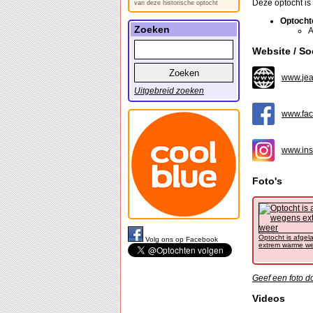
Deze optocht is 
van deze historische optocht
Optocht
Zoeken
A
Website / So
www.jea
Uitgebreid zoeken
www.fac
www.ins
Foto's
Optocht is afgel
Volg ons op Facebook
extrem warme w
Geef een foto d
Videos