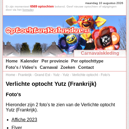
maandag 10 augustus 2026
6569 optochten
Er zijn momenteel
bekend. Geef nieuwe optochten of wijzigingen
door via het
formulier
.
Carnavalskleding
Home
Kalender
Per provincie
Per optochttype
Foto's / Video's
Carnaval
Zoeken
Contact
Home
-
Frankrijk
-
Grand Est
-
Yutz
-
Yutz
-
Verlichte optocht
-
Foto's
Verlichte optocht Yutz (Frankrijk)
Foto's
Hieronder zijn 2 foto's te zien van de Verlichte optocht
Yutz (Frankrijk).
Affiche 2023
Flyer