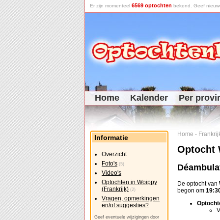
6569 optochten
Er zijn momenteel
bekend. Geef nieuwe 
Home
Kalender
Per provi
Home
-
Frankrij
Informatie
Optocht 
Overzicht
Foto's
(5)
Déambulat
Video's
Optochten in Woippy
De optocht van
(Frankrijk)
(2)
begon om
19:3
Vragen, opmerkingen
Optocht
en/of suggesties?
V
Geef eventuele wijzigingen door