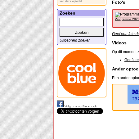
van deze optocht
Foto's
Zoeken
Programme 202
Geef een foto d
Uitgebreid zoeken
Videos
Op dit moment z
Geef een
Ander optoc
Een ander optoc
Volg ons op Facebook