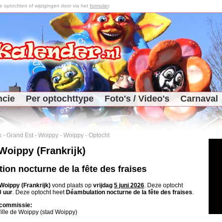
optochten of wijzigingen door via het
formulier
.
ncie
Per optochttype
Foto's / Video's
Carnaval
k
-
Grand Est
-
Woippy
-
Woippy
-
Optocht
Woippy (Frankrijk)
ion nocturne de la fête des fraises
Woippy (Frankrijk)
vond plaats op
vrijdag
5 juni 2026
. Deze optocht
0 uur
. Deze optocht heet
Déambulation nocturne de la fête des fraises
.
commissie:
ille de Woippy (stad Woippy)