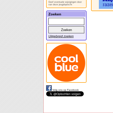
Geef eventuele wijzigingen door
van deze jeugdoptocht
Zoeken
Uitgebreid zoeken
Volg ons op Facebook