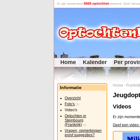
6569 optochten
Er zijn momenteel
bekend. Geef nieuwe 
Home
Kalender
Per provi
Home
-
Frankrij
Informatie
Jeugdopt
Overzicht
Foto's
(1)
Videos
Video's
Optochten in
Er zijn momente
Steinbourg
(Frankrijk)
Geef een video 
(1)
Vragen, opmerkingen
en/of suggesties?