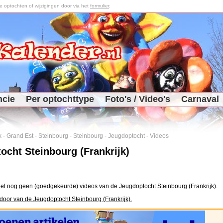
optochten of wijzigingen door via het
formulier
.
ncie
Per optochttype
Foto's / Video's
Carnaval
k
-
Grand Est
-
Steinbourg
-
Steinbourg
-
Jeugdoptocht
-
Videos
ocht Steinbourg (Frankrijk)
el nog geen (goedgekeurde) videos van de Jeugdoptocht Steinbourg (Frankrijk).
door van de Jeugdoptocht Steinbourg (Frankrijk).