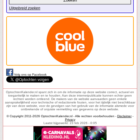
Uitgebreid zoeken
Volg ons op Facebook
OptochtenKalender.nl spant zich in om de informatie op deze website correct, actueel en
toegankelijk te maken en te houden. Aan deze internetpublicatie kunnen echter geen
rechten worden ontleend. De makers van de website aanvaarden geen enkele
aansprakelijkheid voor technische of redactionele fouten, voor het tijdelijk niet beschikbaar
zijn van deze website, voor de gevolgen van het gebruik van de informatie alsmede voor
ontbrekende of onjuiste vermelding van gegevens op deze website.
© Copyright 2011-2026 OptochtenKalender.nl - Alle rechten voorbehouden -
Disclaimer
-
Privacy
Laatst bijgewerkt: 23 feb 2026 - 0:05