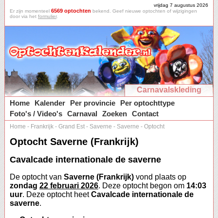
vrijdag 7 augustus 2026
6569 optochten
Er zijn momenteel
bekend. Geef nieuwe optochten of wijzigingen
door via het
formulier
.
Carnavalskleding
Home
Kalender
Per provincie
Per optochttype
Foto's / Video's
Carnaval
Zoeken
Contact
Home
-
Frankrijk
-
Grand Est
-
Saverne
-
Saverne
-
Optocht
Optocht Saverne (Frankrijk)
Cavalcade internationale de saverne
De optocht van
Saverne (Frankrijk)
vond plaats op
zondag
22 februari 2026
. Deze optocht begon om
14:03
uur
. Deze optocht heet
Cavalcade internationale de
saverne
.