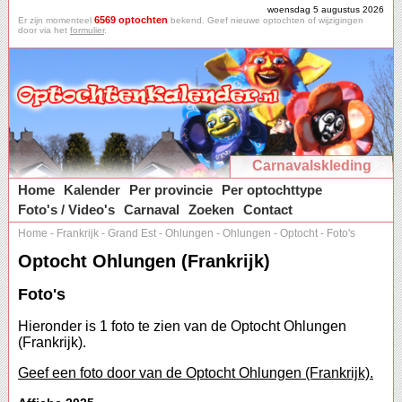
woensdag 5 augustus 2026
6569 optochten
Er zijn momenteel
bekend. Geef nieuwe optochten of wijzigingen
door via het
formulier
.
Carnavalskleding
Home
Kalender
Per provincie
Per optochttype
Foto's / Video's
Carnaval
Zoeken
Contact
Home
-
Frankrijk
-
Grand Est
-
Ohlungen
-
Ohlungen
-
Optocht
-
Foto's
Optocht Ohlungen (Frankrijk)
Foto's
Hieronder is 1 foto te zien van de Optocht Ohlungen
(Frankrijk).
Geef een foto door van de Optocht Ohlungen (Frankrijk).