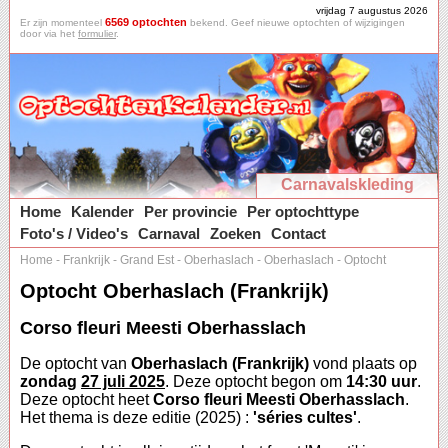
vrijdag 7 augustus 2026
6569 optochten
Er zijn momenteel
bekend. Geef nieuwe optochten of wijzigingen
door via het
formulier
.
Carnavalskleding
Home
Kalender
Per provincie
Per optochttype
Foto's / Video's
Carnaval
Zoeken
Contact
Home
-
Frankrijk
-
Grand Est
-
Oberhaslach
-
Oberhaslach
-
Optocht
Optocht Oberhaslach (Frankrijk)
Corso fleuri Meesti Oberhasslach
De optocht van
Oberhaslach (Frankrijk)
vond plaats op
zondag
27 juli 2025
. Deze optocht begon om
14:30 uur
.
Deze optocht heet
Corso fleuri Meesti Oberhasslach
.
Het thema is deze editie (2025) :
'séries cultes'
.