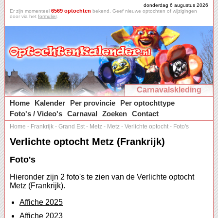
donderdag 6 augustus 2026
6569 optochten
Er zijn momenteel
bekend. Geef nieuwe optochten of wijzigingen
door via het
formulier
.
Carnavalskleding
Home
Kalender
Per provincie
Per optochttype
Foto's / Video's
Carnaval
Zoeken
Contact
Home
-
Frankrijk
-
Grand Est
-
Metz
-
Metz
-
Verlichte optocht
-
Foto's
Verlichte optocht Metz (Frankrijk)
Foto's
Hieronder zijn 2 foto's te zien van de Verlichte optocht
Metz (Frankrijk).
Affiche 2025
Affiche 2023