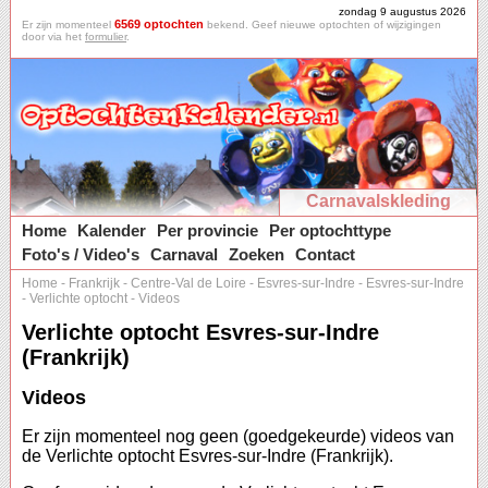
zondag 9 augustus 2026
6569 optochten
Er zijn momenteel
bekend. Geef nieuwe optochten of wijzigingen
door via het
formulier
.
Carnavalskleding
Home
Kalender
Per provincie
Per optochttype
Foto's / Video's
Carnaval
Zoeken
Contact
Home
-
Frankrijk
-
Centre-Val de Loire
-
Esvres-sur-Indre
-
Esvres-sur-Indre
-
Verlichte optocht
-
Videos
Verlichte optocht Esvres-sur-Indre
(Frankrijk)
Videos
Er zijn momenteel nog geen (goedgekeurde) videos van
de Verlichte optocht Esvres-sur-Indre (Frankrijk).