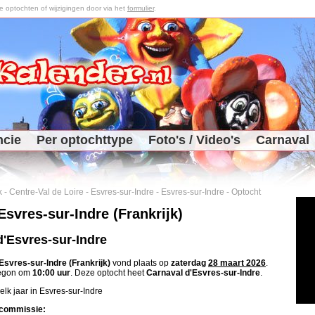
optochten of wijzigingen door via het
formulier
.
ncie
Per optochttype
Foto's / Video's
Carnaval
k
-
Centre-Val de Loire
-
Esvres-sur-Indre
-
Esvres-sur-Indre
-
Optocht
svres-sur-Indre (Frankrijk)
d'Esvres-sur-Indre
Esvres-sur-Indre (Frankrijk)
vond plaats op
zaterdag
28 maart 2026
.
begon om
10:00 uur
. Deze optocht heet
Carnaval d'Esvres-sur-Indre
.
elk jaar in Esvres-sur-Indre
commissie: