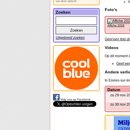
van deze optocht
V
Foto's
Zoeken
Affiche 2026
Uitgebreid zoeken
Geef een foto d
Videos
Op dit moment z
Geef een
Andere verli
In Esvres-sur-In
Datum
za 29 nov 2
Volg ons op Facebook
zo 30 nov 2