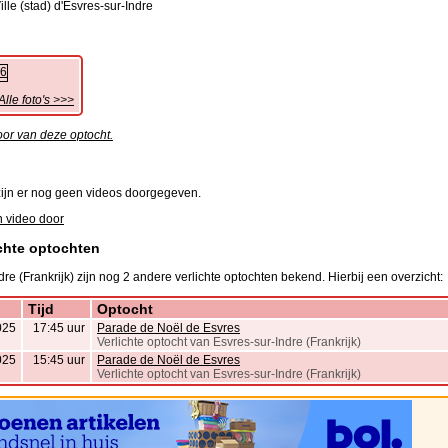
ille (stad) d'Esvres-sur-Indre
Alle foto's >>>
oor van deze optocht.
ijn er nog geen videos doorgegeven.
 video door
chte optochten
dre (Frankrijk) zijn nog 2 andere verlichte optochten bekend. Hierbij een overzicht:
Tijd
Optocht
025
17:45 uur
Parade de Noël de Esvres
Verlichte optocht van Esvres-sur-Indre (Frankrijk)
025
15:45 uur
Parade de Noël de Esvres
Verlichte optocht van Esvres-sur-Indre (Frankrijk)