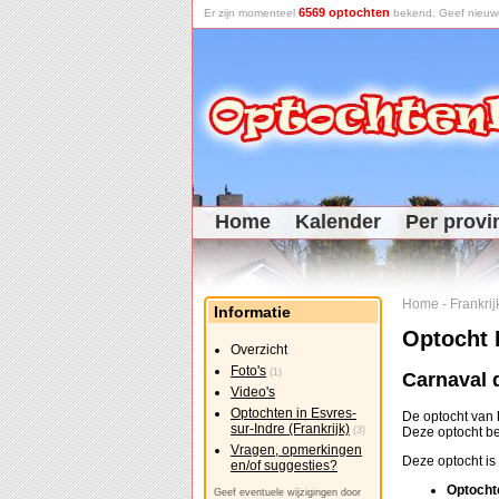
6569 optochten
Er zijn momenteel
bekend. Geef nieuwe 
Home
Kalender
Per provi
Home
-
Frankrij
Informatie
Optocht E
Overzicht
Foto's
(1)
Carnaval 
Video's
Optochten in Esvres-
De optocht van
sur-Indre (Frankrijk)
(3)
Deze optocht 
Vragen, opmerkingen
Deze optocht is 
en/of suggesties?
Optocht
Geef eventuele wijzigingen door