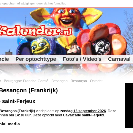
optochten of wijzigingen door via het
formulier
.
ncie
Per optochttype
Foto's / Video's
Carnaval
k
-
Bourgogne-Franche-Comté
-
Besançon
-
Besançon
-
Optocht
Besançon (Frankrijk)
 saint-Ferjeux
Besançon (Frankrijk)
vindt plaats op
zondag
13 september 2026
. Deze
ginnen om
14:30 uur
. Deze optocht heet
Cavalcade saint-Ferjeux
.
cial media