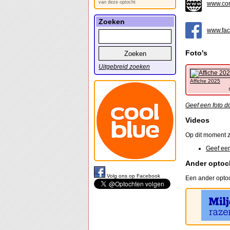
van deze optocht
www.comm
Zoeken
www.fac
Foto's
Uitgebreid zoeken
Affiche 2025
Geef een foto d
Videos
Op dit moment z
Geef een
Ander optoc
Volg ons op Facebook
Een ander optoc