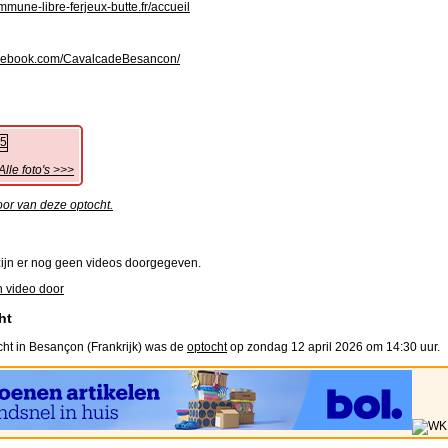
une-libre-ferjeux-butte.fr/accueil
ebook.com/CavalcadeBesancon/
Alle foto's >>>
oor van deze optocht.
ijn er nog geen videos doorgegeven.
 video door
ht
ht in Besançon (Frankrijk) was de
optocht
op zondag 12 april 2026 om 14:30 uur.