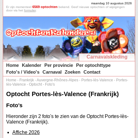
maandag 10 augustus 2026
6569 optochten
Er zijn momenteel
bekend. Geef nieuwe optochten of wijzigingen
door via het
formulier
.
Carnavalskleding
Home
Kalender
Per provincie
Per optochttype
Foto's / Video's
Carnaval
Zoeken
Contact
Home
-
Frankrijk
-
Auvergne-Rhônes-Alpes
-
Portes-lès-Valence
-
Portes-
lès-Valence
-
Optocht
-
Foto's
Optocht Portes-lès-Valence (Frankrijk)
Foto's
Hieronder zijn 2 foto's te zien van de Optocht Portes-lès-
Valence (Frankrijk).
Affiche 2026