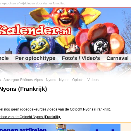
optochten of wijzigingen door via het
formulier
.
ncie
Per optochttype
Foto's / Video's
Carnaval
k
-
Auvergne-Rhônes-Alpes
-
Nyons
-
Nyons
-
Optocht
-
Videos
Nyons (Frankrijk)
el nog geen (goedgekeurde) videos van de Optocht Nyons (Frankrijk).
door van de Optocht Nyons (Frankrijk).