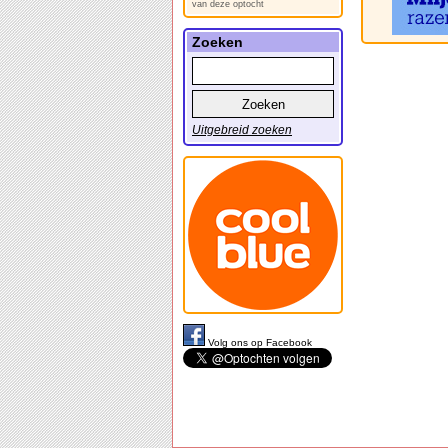
van deze optocht
Zoeken
Uitgebreid zoeken
Volg ons op Facebook