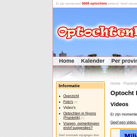
6569 optochten
Er zijn momenteel
bekend. Geef nieuwe 
Home
Kalender
Per provi
Home
-
Frankrij
Informatie
Optocht 
Overzicht
Foto's
(4)
Videos
Video's
Optochten in Nyons
Er zijn momente
(Frankrijk)
(2)
Geef een video 
Vragen, opmerkingen
en/of suggesties?
Geef eventuele wijzigingen door