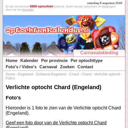
zaterdag 8 augustus 2026
6569 optochten
Er zijn momenteel
bekend. Geef nieuwe optochten of wijzigingen
door via het
formulier
.
Carnavalskleding
Home
Kalender
Per provincie
Per optochttype
Foto's / Video's
Carnaval
Zoeken
Contact
Home
-
Engeland
-
Zuidwest-Engeland
-
Chard
-
Chard
-
Verlichte optocht
-
Foto's
Verlichte optocht Chard (Engeland)
Foto's
Hieronder is 1 foto te zien van de Verlichte optocht Chard
(Engeland).
Geef een foto door van de Verlichte optocht Chard
(Engeland).