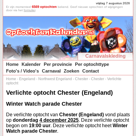
vrijdag 7 augustus 2026
6569 optochten
Er zijn momenteel
bekend. Geef nieuwe optochten of wijzigingen
door via het
formulier
.
Carnavalskleding
Home
Kalender
Per provincie
Per optochttype
Foto's / Video's
Carnaval
Zoeken
Contact
Home
-
Engeland
-
Northwest Engeland
-
Chester
-
Chester
-
Verlichte
optocht
Verlichte optocht Chester (Engeland)
Winter Watch parade Chester
De verlichte optocht van
Chester (Engeland)
vond plaats
op
donderdag
4 december 2025
. Deze verlichte optocht
begon om
19:00 uur
. Deze verlichte optocht heet
Winter
Watch parade Chester
.