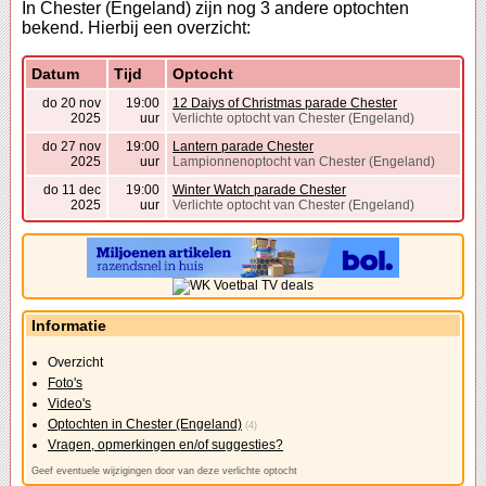
In Chester (Engeland) zijn nog 3 andere optochten
bekend. Hierbij een overzicht:
Datum
Tijd
Optocht
do 20 nov
19:00
12 Daiys of Christmas parade Chester
2025
uur
Verlichte optocht van Chester (Engeland)
do 27 nov
19:00
Lantern parade Chester
2025
uur
Lampionnenoptocht van Chester (Engeland)
do 11 dec
19:00
Winter Watch parade Chester
2025
uur
Verlichte optocht van Chester (Engeland)
Informatie
Overzicht
Foto's
Video's
Optochten in Chester (Engeland)
(4)
Vragen, opmerkingen en/of suggesties?
Geef eventuele wijzigingen door van deze verlichte optocht