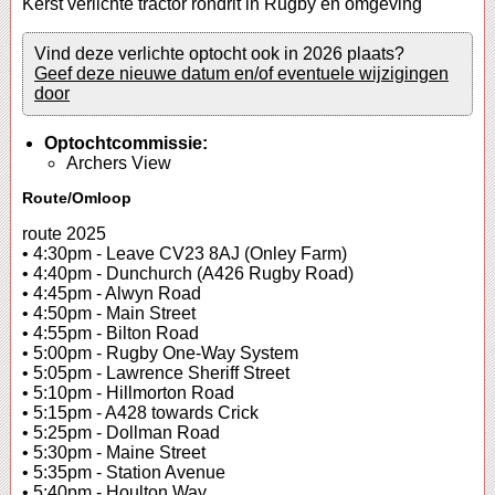
Kerst verlichte tractor rondrit in Rugby en omgeving
Vind deze verlichte optocht ook in 2026 plaats?
Geef deze nieuwe datum en/of eventuele wijzigingen
door
Optochtcommissie:
Archers View
Route/Omloop
route 2025
• 4:30pm - Leave CV23 8AJ (Onley Farm)
• 4:40pm - Dunchurch (A426 Rugby Road)
• 4:45pm - Alwyn Road
• 4:50pm - Main Street
• 4:55pm - Bilton Road
• 5:00pm - Rugby One-Way System
• 5:05pm - Lawrence Sheriff Street
• 5:10pm - Hillmorton Road
• 5:15pm - A428 towards Crick
• 5:25pm - Dollman Road
• 5:30pm - Maine Street
• 5:35pm - Station Avenue
• 5:40pm - Houlton Way