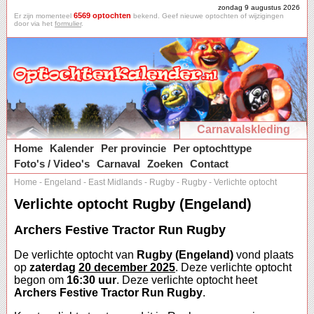
zondag 9 augustus 2026
6569 optochten
Er zijn momenteel
bekend. Geef nieuwe optochten of wijzigingen
door via het
formulier
.
Carnavalskleding
Home
Kalender
Per provincie
Per optochttype
Foto's / Video's
Carnaval
Zoeken
Contact
Home
-
Engeland
-
East Midlands
-
Rugby
-
Rugby
-
Verlichte optocht
Verlichte optocht Rugby (Engeland)
Archers Festive Tractor Run Rugby
De verlichte optocht van
Rugby (Engeland)
vond plaats
op
zaterdag
20 december 2025
. Deze verlichte optocht
begon om
16:30 uur
. Deze verlichte optocht heet
Archers Festive Tractor Run Rugby
.