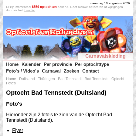
maandag 10 augustus 2026
6569 optochten
Er zijn momenteel
bekend. Geef nieuwe optochten of wijzigingen
door via het
formulier
.
Carnavalskleding
Home
Kalender
Per provincie
Per optochttype
Foto's / Video's
Carnaval
Zoeken
Contact
Home
-
Duitsland
-
Thüringen
-
Bad Tennstedt
-
Bad Tennstedt
-
Optocht
-
Foto's
Optocht Bad Tennstedt (Duitsland)
Foto's
Hieronder zijn 2 foto's te zien van de Optocht Bad
Tennstedt (Duitsland).
Flyer