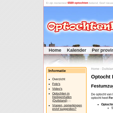
6569 optochten
Er zijn momenteel
bekend. Geef nieuwe 
Home
Kalender
Per provi
Home
-
Duitsla
Informatie
Optocht 
Overzicht
Foto's
Festumzug
Video's
Optochten in
De optocht van
Heiligenhafen
optocht heet
Fe
(Duitsland)
(1)
Optocht
Vragen, opmerkingen
S
en/of suggesties?