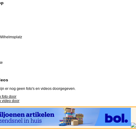
op
 Wilhelmsplatz
ße
deos
ijn er nog geen foto's en videos doorgegeven.
 foto door
 video door