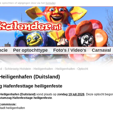
optochten of wijzigingen door via het
formulier
.
ncie
Per optochttype
Foto's / Video's
Carnaval
nd
-
Schleswig-Holstein
-
Heiligenhafen
-
Heiligenhafen
-
Optocht
Heiligenhafen (Duitsland)
 Hafenfesttage heiligenfeste
Heiligenhafen (Duitsland)
vond plaats op
zondag
19 juli 2026
. Deze optocht beg
stumzug Hafenfesttage heiligenfeste
.
commissie:
tadt heiligenhafen