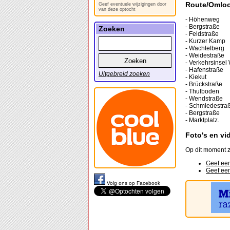
Route/Omlo
Geef eventuele wijzigingen door
van deze optocht
- Höhenweg
- Bergstraße
Zoeken
- Feldstraße
- Kurzer Kamp
- Wachtelberg
- Weidestraße
- Verkehrsinsel
- Hafenstraße
Uitgebreid zoeken
- Kiekut
- Brückstraße
- Thulboden
- Wendstraße
- Schmiedestra
- Bergstraße
- Marktplatz.
Foto's en vi
Op dit moment z
Geef een
Geef een
Volg ons op Facebook