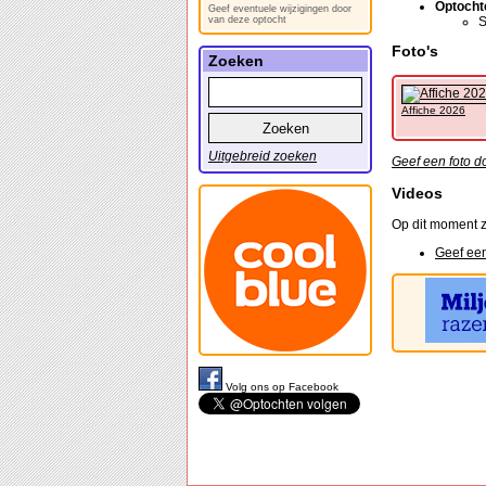
Optocht
Geef eventuele wijzigingen door
van deze optocht
S
Foto's
Zoeken
Affiche 2026
Uitgebreid zoeken
Geef een foto d
Videos
Op dit moment z
Geef een
Volg ons op Facebook