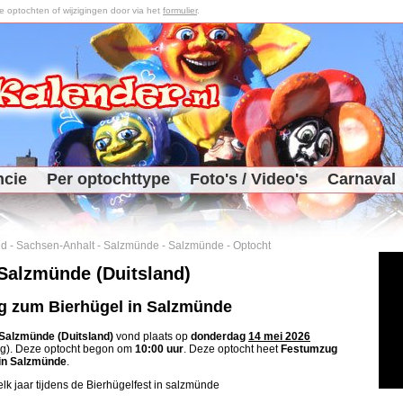
optochten of wijzigingen door via het
formulier
.
ncie
Per optochttype
Foto's / Video's
Carnaval
nd
-
Sachsen-Anhalt
-
Salzmünde
-
Salzmünde
-
Optocht
Salzmünde (Duitsland)
 zum Bierhügel in Salzmünde
Salzmünde (Duitsland)
vond plaats op
donderdag
14 mei 2026
ag
). Deze optocht begon om
10:00 uur
. Deze optocht heet
Festumzug
in Salzmünde
.
lk jaar tijdens de Bierhügelfest in salzmünde