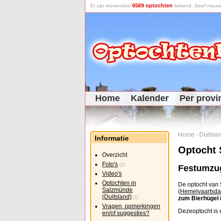
6569 optochten
Er zijn momenteel
bekend. Geef nieuwe 
Home
Kalender
Per provi
Home
-
Duitsla
Informatie
Optocht 
Overzicht
Foto's
(2)
Festumzug
Video's
Optochten in
De optocht van
Salzmünde
(
Hemelvaartsd
(Duitsland)
(1)
zum Bierhügel 
Vragen, opmerkingen
Dezeoptocht is e
en/of suggesties?