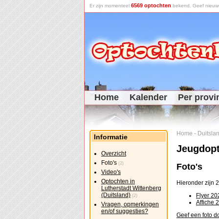
6569 optochten
Er zijn momenteel
bekend. Geef nieuwe 
Home
Kalender
Per provi
Home
-
Duitsla
Informatie
Jeugdopt
Overzicht
Foto's
(2)
Foto's
Video's
Optochten in
Hieronder zijn 2
Lutherstadt Wittenberg
(Duitsland)
Flyer 20
(2)
Affiche 
Vragen, opmerkingen
en/of suggesties?
Geef een foto d