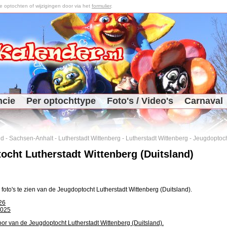
optochten of wijzigingen door via het
formulier
.
ncie
Per optochttype
Foto's / Video's
Carnaval
nd
-
Sachsen-Anhalt
-
Lutherstadt Wittenberg
-
Lutherstadt Wittenberg
-
Jeugdoptoc
ocht Lutherstadt Wittenberg (Duitsland)
 foto's te zien van de Jeugdoptocht Lutherstadt Wittenberg (Duitsland).
26
2025
oor van de Jeugdoptocht Lutherstadt Wittenberg (Duitsland).