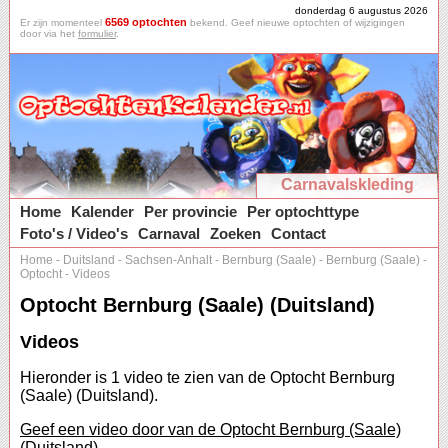
donderdag 6 augustus 2026
6569 optochten
Er zijn momenteel
bekend. Geef nieuwe optochten of wijzigingen
door via het
formulier
.
Carnavalskleding
Home
Kalender
Per provincie
Per optochttype
Foto's / Video's
Carnaval
Zoeken
Contact
Home
-
Duitsland
-
Sachsen-Anhalt
-
Bernburg (Saale)
-
Bernburg (Saale)
-
Optocht
-
Videos
Optocht Bernburg (Saale) (Duitsland)
Videos
Hieronder is 1 video te zien van de Optocht Bernburg
(Saale) (Duitsland).
Geef een video door van de Optocht Bernburg (Saale)
(Duitsland).