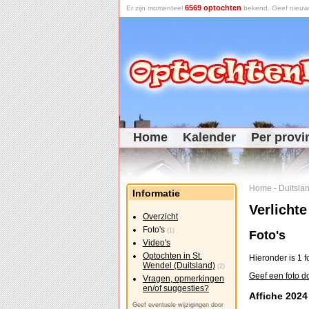
6569 optochten
Er zijn momenteel
bekend. Geef nieuwe 
Home
Kalender
Per provi
Home
-
Duitsla
Informatie
Verlichte
Overzicht
Foto's
(1)
Foto's
Video's
Optochten in St.
Hieronder is 1 f
Wendel (Duitsland)
(2)
Geef een foto do
Vragen, opmerkingen
en/of suggesties?
Affiche 2024
Geef eventuele wijzigingen door