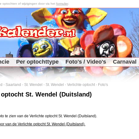
optochten of wijzigingen door via het
formulier
.
ncie
Per optochttype
Foto's / Video's
Carnaval
nd
-
Saarland
-
St. Wendel
-
St. Wendel
-
Verlichte optocht
-
Foto's
 optocht St. Wendel (Duitsland)
oto te zien van de Verlichte optocht St. Wendel (Duitsland).
or van de Verlichte optocht St. Wendel (Duitsland).