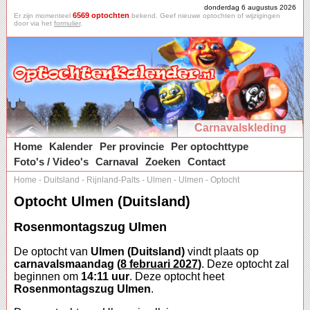
donderdag 6 augustus 2026
6569 optochten
Er zijn momenteel
bekend. Geef nieuwe optochten of wijzigingen
door via het
formulier
.
Carnavalskleding
Home
Kalender
Per provincie
Per optochttype
Foto's / Video's
Carnaval
Zoeken
Contact
Home
-
Duitsland
-
Rijnland-Palts
-
Ulmen
-
Ulmen
-
Optocht
Optocht Ulmen (Duitsland)
Rosenmontagszug Ulmen
De optocht van
Ulmen (Duitsland)
vindt plaats op
carnavalsmaandag (
8 februari 2027
)
. Deze optocht zal
beginnen om
14:11 uur
. Deze optocht heet
Rosenmontagszug Ulmen
.