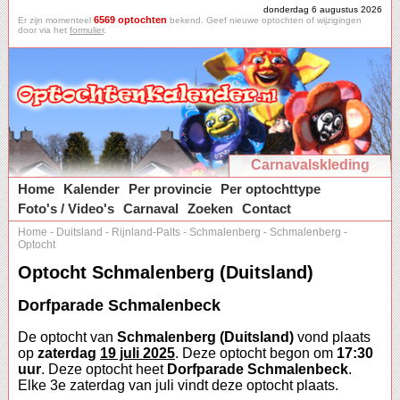
donderdag 6 augustus 2026
6569 optochten
Er zijn momenteel
bekend. Geef nieuwe optochten of wijzigingen
door via het
formulier
.
Carnavalskleding
Home
Kalender
Per provincie
Per optochttype
Foto's / Video's
Carnaval
Zoeken
Contact
Home
-
Duitsland
-
Rijnland-Palts
-
Schmalenberg
-
Schmalenberg
-
Optocht
Optocht Schmalenberg (Duitsland)
Dorfparade Schmalenbeck
De optocht van
Schmalenberg (Duitsland)
vond plaats
op
zaterdag
19 juli 2025
. Deze optocht begon om
17:30
uur
. Deze optocht heet
Dorfparade Schmalenbeck
.
Elke 3e zaterdag van juli vindt deze optocht plaats.