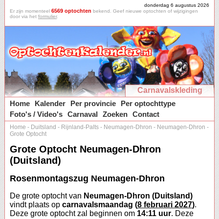
donderdag 6 augustus 2026
6569 optochten
Er zijn momenteel
bekend. Geef nieuwe optochten of wijzigingen
door via het
formulier
.
Carnavalskleding
Home
Kalender
Per provincie
Per optochttype
Foto's / Video's
Carnaval
Zoeken
Contact
Home
-
Duitsland
-
Rijnland-Palts
-
Neumagen-Dhron
-
Neumagen-Dhron
-
Grote Optocht
Grote Optocht Neumagen-Dhron
(Duitsland)
Rosenmontagszug Neumagen-Dhron
De grote optocht van
Neumagen-Dhron (Duitsland)
vindt plaats op
carnavalsmaandag (
8 februari 2027
)
.
Deze grote optocht zal beginnen om
14:11 uur
. Deze