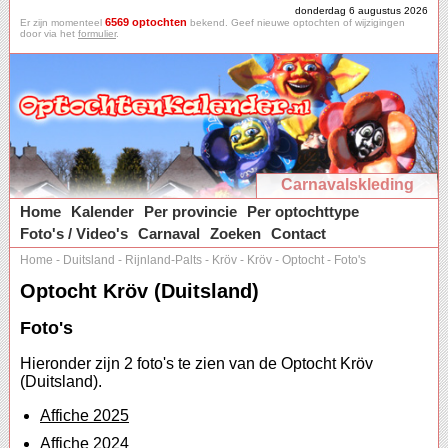
donderdag 6 augustus 2026
6569 optochten
Er zijn momenteel
bekend. Geef nieuwe optochten of wijzigingen
door via het
formulier
.
Carnavalskleding
Home
Kalender
Per provincie
Per optochttype
Foto's / Video's
Carnaval
Zoeken
Contact
Home
-
Duitsland
-
Rijnland-Palts
-
Kröv
-
Kröv
-
Optocht
-
Foto's
Optocht Kröv (Duitsland)
Foto's
Hieronder zijn 2 foto's te zien van de Optocht Kröv
(Duitsland).
Affiche 2025
Affiche 2024