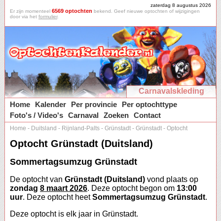
zaterdag 8 augustus 2026
6569 optochten
Er zijn momenteel
bekend. Geef nieuwe optochten of wijzigingen
door via het
formulier
.
Carnavalskleding
Home
Kalender
Per provincie
Per optochttype
Foto's / Video's
Carnaval
Zoeken
Contact
Home
-
Duitsland
-
Rijnland-Palts
-
Grünstadt
-
Grünstadt
-
Optocht
Optocht Grünstadt (Duitsland)
Sommertagsumzug Grünstadt
De optocht van
Grünstadt (Duitsland)
vond plaats op
zondag
8 maart 2026
. Deze optocht begon om
13:00
uur
. Deze optocht heet
Sommertagsumzug Grünstadt
.
Deze optocht is elk jaar in Grünstadt.