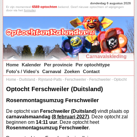
donderdag 6 augustus 2026
6569 optochten
Er zijn momenteel
bekend. Geef nieuwe optochten of wijzigingen
door via het
formulier
.
Carnavalskleding
Home
Kalender
Per provincie
Per optochttype
Foto's / Video's
Carnaval
Zoeken
Contact
Home
-
Duitsland
-
Rijnland-Palts
-
Ferschweiler
-
Ferschweiler
-
Optocht
Optocht Ferschweiler (Duitsland)
Rosenmontagsumzug Ferschweiler
De optocht van
Ferschweiler (Duitsland)
vindt plaats op
carnavalsmaandag (
8 februari 2027
)
. Deze optocht zal
beginnen om
14:11 uur
. Deze optocht heet
Rosenmontagsumzug Ferschweiler
.