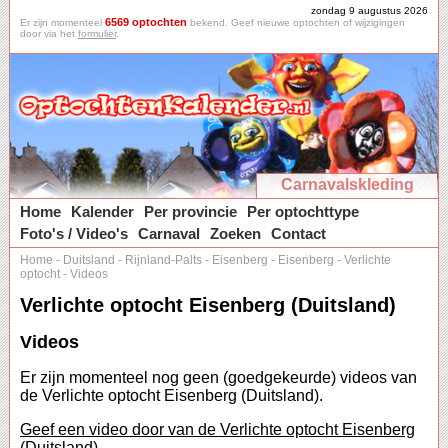
zondag 9 augustus 2026
6569 optochten
Er zijn momenteel
bekend. Geef nieuwe optochten of wijzigingen
door via het
formulier
.
Carnavalskleding
Home
Kalender
Per provincie
Per optochttype
Foto's / Video's
Carnaval
Zoeken
Contact
Home
-
Duitsland
-
Rijnland-Palts
-
Eisenberg
-
Eisenberg
-
Verlichte
optocht
-
Videos
Verlichte optocht Eisenberg (Duitsland)
Videos
Er zijn momenteel nog geen (goedgekeurde) videos van
de Verlichte optocht Eisenberg (Duitsland).
Geef een video door van de Verlichte optocht Eisenberg
(Duitsland).